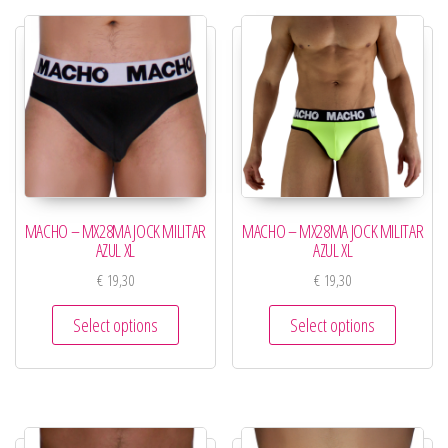
MACHO – MX28MA JOCK MILITAR
MACHO – MX28MA JOCK MILITAR
AZUL XL
AZUL XL
€
19,30
€
19,30
Select options
Select options