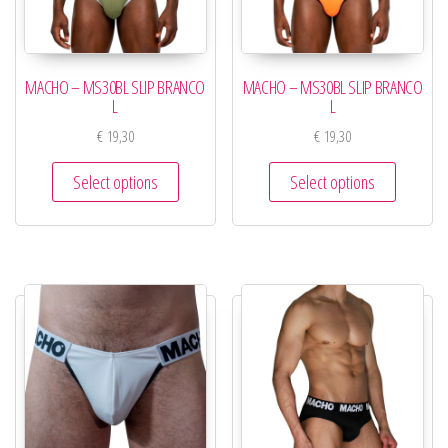
MACHO – MS30BL SLIP BRANCO
MACHO – MS30BL SLIP BRANCO
L
L
€
19,30
€
19,30
Select options
Select options