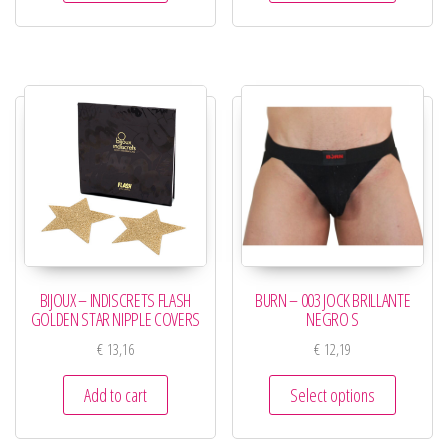
BIJOUX – INDISCRETS FLASH
BURN – 003 JOCK BRILLANTE
GOLDEN STAR NIPPLE COVERS
NEGRO S
€
13,16
€
12,19
Add to cart
Select options