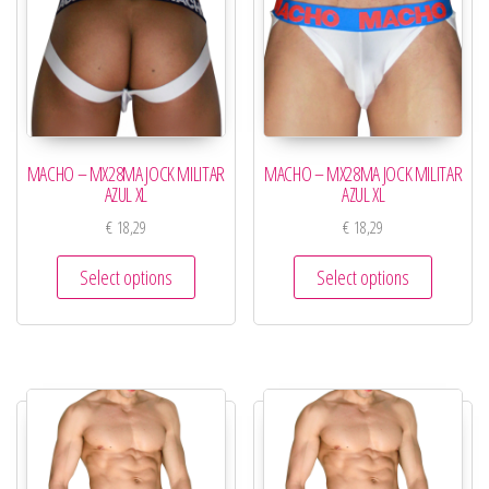
MACHO – MX28MA JOCK MILITAR
MACHO – MX28MA JOCK MILITAR
AZUL XL
AZUL XL
€
18,29
€
18,29
Select options
Select options