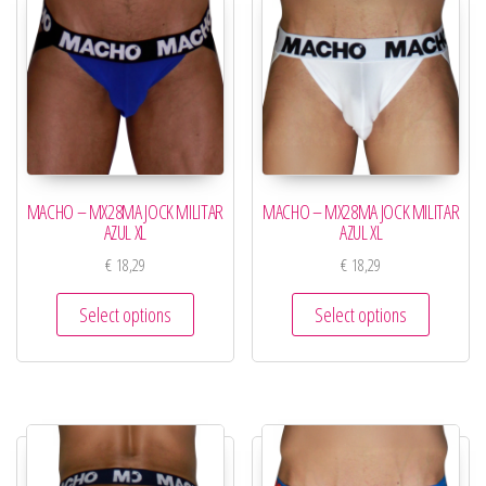
MACHO – MX28MA JOCK MILITAR
MACHO – MX28MA JOCK MILITAR
AZUL XL
AZUL XL
€
18,29
€
18,29
Select options
Select options