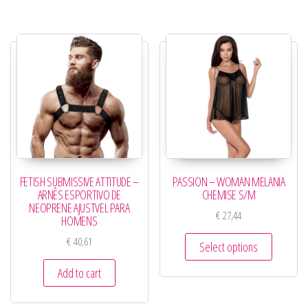
FETISH SUBMISSIVE ATTITUDE –
PASSION – WOMAN MELANIA
ARNÊS ESPORTIVO DE
CHEMISE S/M
NEOPRENE AJUSTVEL PARA
€
27,44
HOMENS
€
40,61
Select options
Add to cart