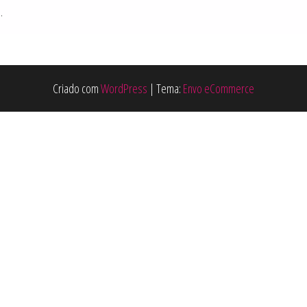
.
Criado com
WordPress
|
Tema:
Envo eCommerce