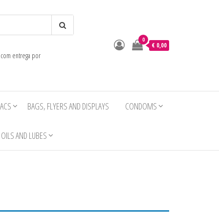
0
o
€ 0,00
e com entrega por
IACS
BAGS, FLYERS AND DISPLAYS
CONDOMS
OILS AND LUBES