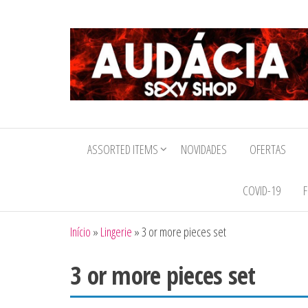
Audacia
Sexy
ASSORTED ITEMS
NOVIDADES
OFERTAS
Shop
COVID-19
F
Início
»
Lingerie
»
3 or more pieces set
3 or more pieces set