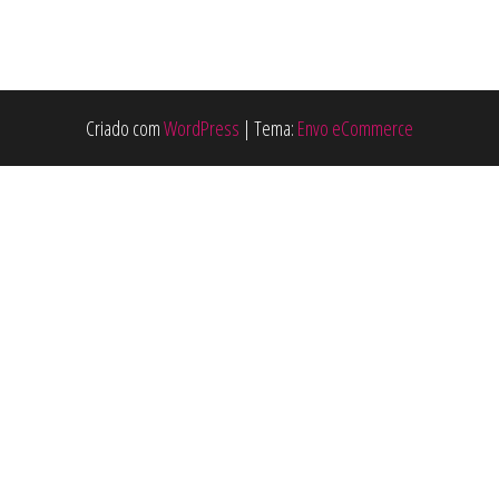
Criado com
WordPress
|
Tema:
Envo eCommerce