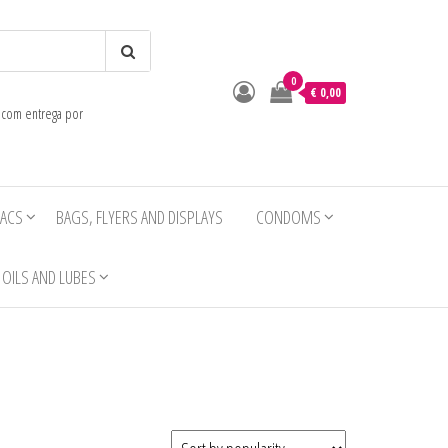
0
o
€ 0,00
e com entrega por
IACS
BAGS, FLYERS AND DISPLAYS
CONDOMS
OILS AND LUBES