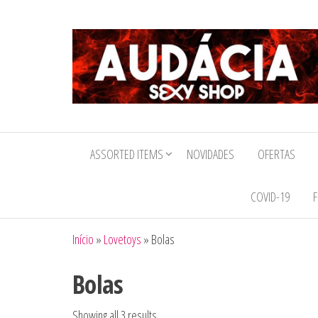
Audacia
Sexy
ASSORTED ITEMS
NOVIDADES
OFERTAS
Shop
COVID-19
F
Início
»
Lovetoys
»
Bolas
Bolas
Showing all 3 results