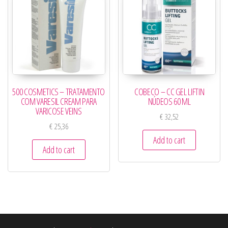
COBECO – CC GEL LIFTIN
500 COSMETICS – TRATAMENTO
NÚDEOS 60 ML
COM VARESIL CREAM PARA
VARICOSE VEINS
€
32,52
€
25,36
Add to cart
Add to cart