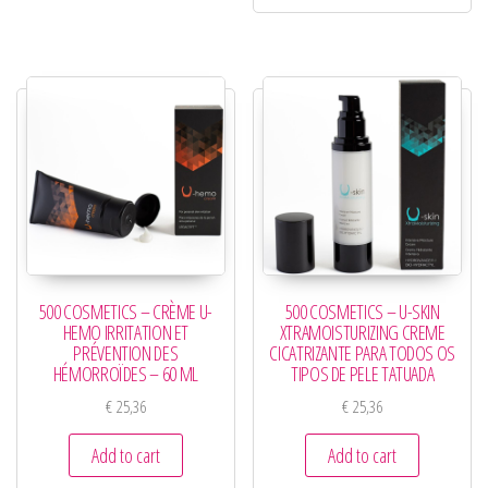
500 COSMETICS – CRÈME U-
500 COSMETICS – U-SKIN
HEMO IRRITATION ET
XTRAMOISTURIZING CREME
PRÉVENTION DES
CICATRIZANTE PARA TODOS OS
HÉMORROÏDES – 60 ML
TIPOS DE PELE TATUADA
€
25,36
€
25,36
Add to cart
Add to cart