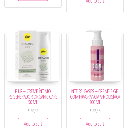
Add to cart
PJUR – CREME ÍNTIMO
INTT RELEASES – CREME E GEL
REGENERADOR ORGANIC CARE
COM FRAGRÂNCIA AFRODISÍACA
50 ML
100 ML
€
20,32
€
22,35
Add to cart
Add to cart