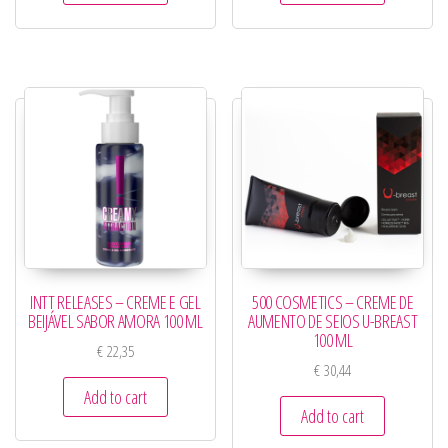
INTT RELEASES – CREME E GEL
500 COSMETICS – CREME DE
BEIJÁVEL SABOR AMORA 100 ML
AUMENTO DE SEIOS U-BREAST
100 ML
€
22,35
€
30,44
Add to cart
Add to cart