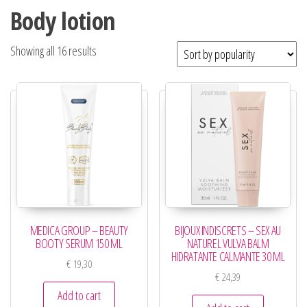
Body lotion
Showing all 16 results
MEDICA GROUP – BEAUTY
BIJOUX INDISCRETS – SEX AU
BOOTY SERUM 150 ML
NATUREL VULVA BALM
HIDRATANTE CALMANTE 30 ML
€
19,30
€
24,39
Add to cart