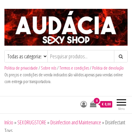
Audacia Sexy Shop
Politica de privacidade
/
Sobre nós
/
Termos e condições
/
Politica de devolução
Os preços e condições de venda indicados são válidos apenas para vendas online
com entrega por transportadora.
0
€ 0,00
Menu
Início
»
SEX DRUGSTORE
»
Disinfection and Maintenance
»
Disinfectant
Toys