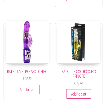
BAILE – US COELHO OURO
BAILE – US SUPER SEX COELHO
PRÍNCIPE
€
32,52
€
42,64
Add to cart
Add to cart