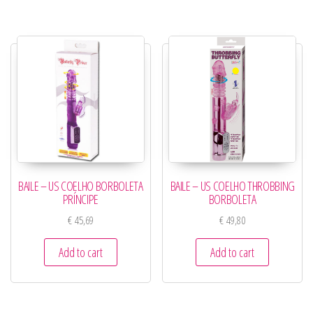
BAILE – US COELHO BORBOLETA
BAILE – US COELHO THROBBING
PRÍNCIPE
BORBOLETA
€
45,69
€
49,80
Add to cart
Add to cart