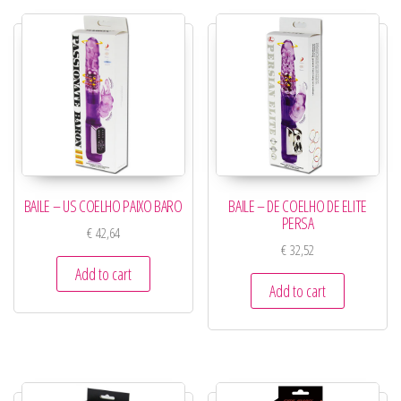
BAILE – US COELHO PAIXO BARO
BAILE – DE COELHO DE ELITE
PERSA
€
42,64
€
32,52
Add to cart
Add to cart