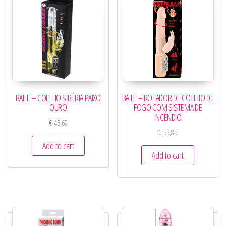
BAILE – COELHO SIBÉRIA PAIXO
BAILE – ROTADOR DE COELHO DE
OURO
FOGO COM SISTEMA DE
INCÊNDIO
€
45,69
€
55,85
Add to cart
Add to cart