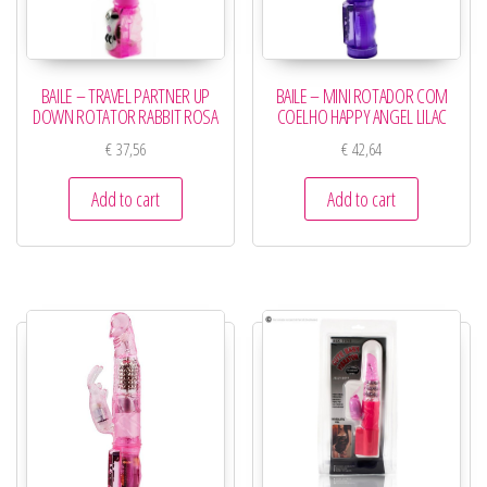
BAILE – TRAVEL PARTNER UP
BAILE – MINI ROTADOR COM
DOWN ROTATOR RABBIT ROSA
COELHO HAPPY ANGEL LILAC
€
37,56
€
42,64
Add to cart
Add to cart