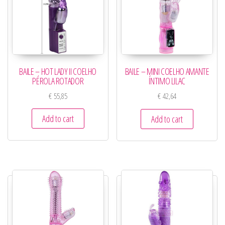
BAILE – HOT LADY II COELHO
BAILE – MINI COELHO AMANTE
PÉROLA ROTADOR
ÍNTIMO LILAC
€
55,85
€
42,64
Add to cart
Add to cart