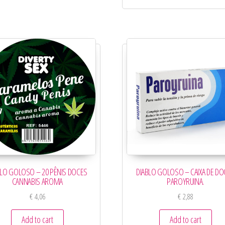
BLO GOLOSO – 20 PÊNIS DOCES
DIABLO GOLOSO – CAIXA DE DO
CANNABIS AROMA
PAROYRUINA.
€
4,06
€
2,88
Add to cart
Add to cart