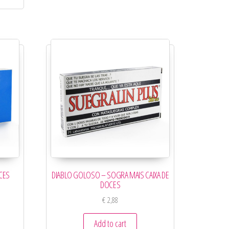
CES
DIABLO GOLOSO – SOGRA MAIS CAIXA DE
DOCES
€
2,88
Add to cart