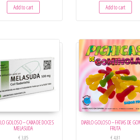
Add to cart
Add to cart
BLO GOLOSO – CAIXA DE DOCES
DIABLO GOLOSO – FATIAS DE GO
MELASUDA
FRUTA
€
3,85
€
4,81