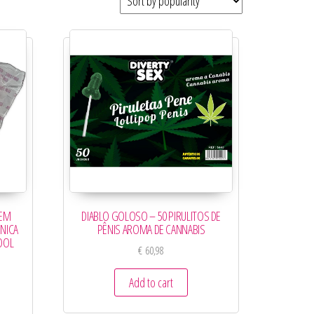
 EM
DIABLO GOLOSO – 50 PIRULITOS DE
NICA
PÊNIS AROMA DE CANNABIS
OOL
€
60,98
Add to cart