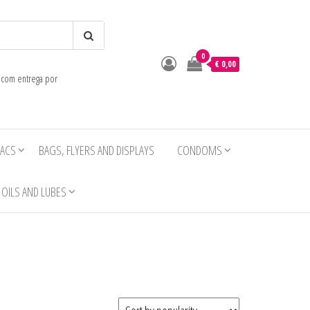
0
o
€ 0,00
e com entrega por
IACS
BAGS, FLYERS AND DISPLAYS
CONDOMS
OILS AND LUBES