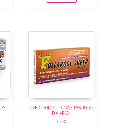
CES
DIABLO GOLOSO – CAIXA SUPER DOCES
POLLARGOL
€
2,88