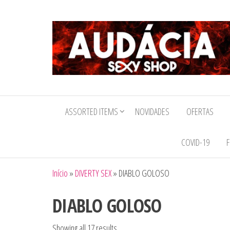
Audacia
Sexy
ASSORTED ITEMS
NOVIDADES
OFERTAS
Shop
COVID-19
F
Início
»
DIVERTY SEX
»
DIABLO GOLOSO
DIABLO GOLOSO
Showing all 17 results