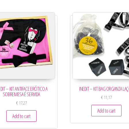
EDIT – KIT ANTIFACE ERÓTICO A
INEDIT – KIT BAG ORGANZA LA
SOBREMESA É SERVIDA
€
11,17
€
17,27
Add to cart
Add to cart