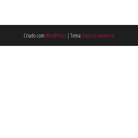
Criado com
WordPress
|
Tema:
Envo eCommerce