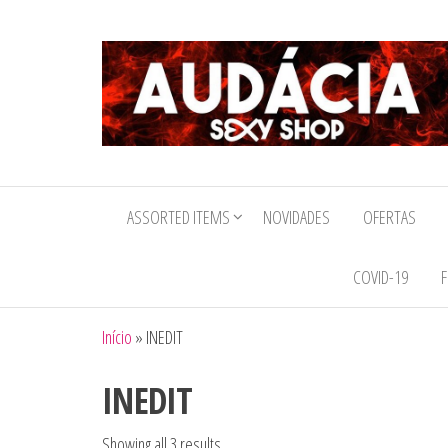
Audacia
Sexy
ASSORTED ITEMS
NOVIDADES
OFERTAS
Shop
COVID-19
F
Início
»
INEDIT
INEDIT
Showing all 3 results