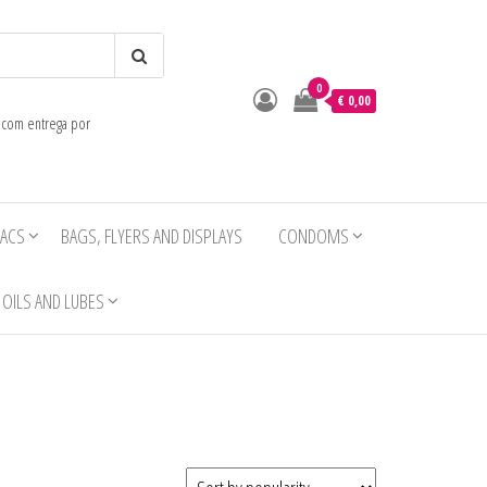
0
o
€ 0,00
e com entrega por
IACS
BAGS, FLYERS AND DISPLAYS
CONDOMS
OILS AND LUBES