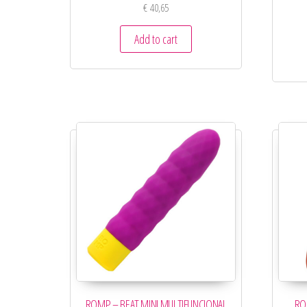
€
40,65
Add to cart
ROMP – BEAT MINI MULTIFUNCIONAL
RO