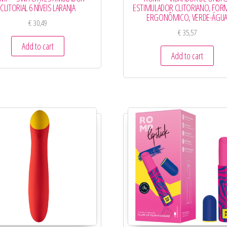
CLITORIAL 6 NÍVEIS LARANJA
ESTIMULADOR CLITORIANO, FO
ERGONÔMICO, VERDE-ÁGU
€
30,49
€
35,57
Add to cart
Add to cart