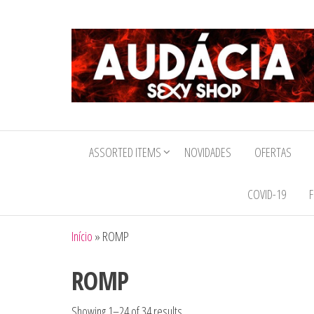
Audacia
Sexy
ASSORTED ITEMS
NOVIDADES
OFERTAS
Shop
COVID-19
F
Início
»
ROMP
ROMP
Showing 1–24 of 34 results