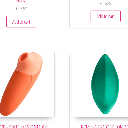
20 CM
€
16,25
€
35,57
Add to cart
Add to cart
MP – SWITCH X ESTIMULADOR
ROMP – VIBRADOR DE ONDAS