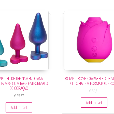
P – KIT DE TREINAMENTO ANAL
ROMP – ROSE 2.0 APARELHO DE 
R P/M/G COM BASE EM FORMATO
CLITORIAL EM FORMATO DE R
DE CORAÇÃO
€
50,81
€
35,57
Add to cart
Add to cart