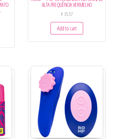
RMATO
ALTA FREQUÊNCIA VERMELHO
A
€
35,57
Add to cart