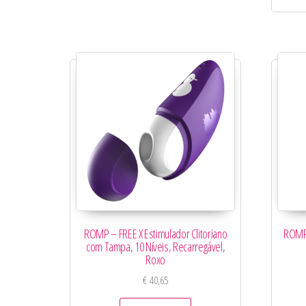
ROMP – FREE X Estimulador Clitoriano
ROMP 
com Tampa, 10 Níveis, Recarregável,
Roxo
€
40,65