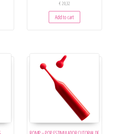
€
20,32
Add to cart
,
ROMP – POP ESTIMULADOR CLITORIAL DE