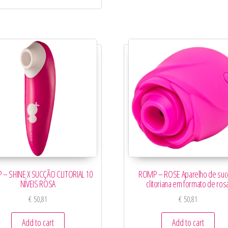
– SHINE X SUCÇÃO CLITORIAL 10
ROMP – ROSE Aparelho de suc
NÍVEIS ROSA
clitoriana em formato de ros
€
50,81
€
50,81
Add to cart
Add to cart