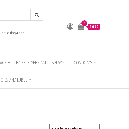
0
o
€ 0,00
e com entrega por
IACS
BAGS, FLYERS AND DISPLAYS
CONDOMS
OILS AND LUBES