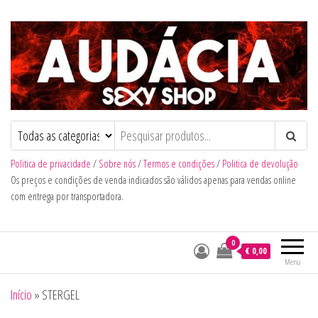
Audacia Sexy Shop
Politica de privacidade
/
Sobre nós
/
Termos e condições
/
Politica de devolução
Os preços e condições de venda indicados são válidos apenas para vendas online
com entrega por transportadora.
0
€ 0,00
Menu
Início
»
STERGEL