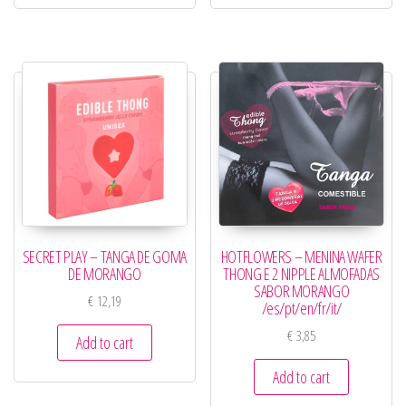
SECRET PLAY – TANGA DE GOMA
HOTFLOWERS – MENINA WAFER
DE MORANGO
THONG E 2 NIPPLE ALMOFADAS
SABOR MORANGO
€
12,19
/es/pt/en/fr/it/
€
3,85
Add to cart
Add to cart