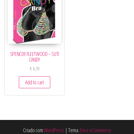
SPENCER FLEETWOOD – SUTI
CANDY
€
6,70
Add to cart
Criado com
WordPress
|
Tema:
Envo eCommerce