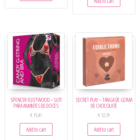
Add to cart
SPENCER FLEETWOOD – SUTI
SECRET PLAY – TANGA DE GOMA
PARA AMANTES DE DOCES
DE CHOCOLATE
€
15,41
€
12,19
Add to cart
Add to cart