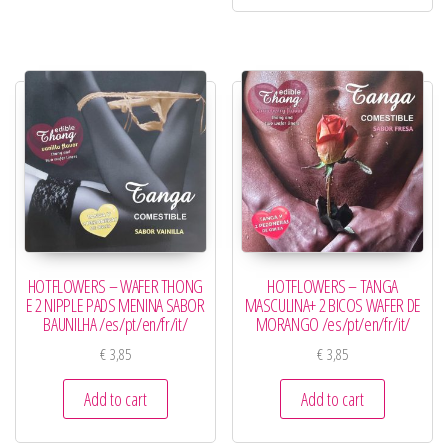
HOTFLOWERS – WAFER THONG
HOTFLOWERS – TANGA
E 2 NIPPLE PADS MENINA SABOR
MASCULINA+ 2 BICOS WAFER DE
BAUNILHA /es/pt/en/fr/it/
MORANGO /es/pt/en/fr/it/
€
3,85
€
3,85
Add to cart
Add to cart