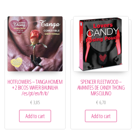
HOTFLOWERS – TANGA HOMEM
SPENCER FLEETWOOD –
+ 2 BICOS WAFER BAUNILHA
AMANTES DE CANDY THONG
/es/pt/en/fr/it/
MASCULINO
€
3,85
€
6,70
Add to cart
Add to cart