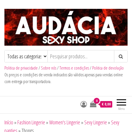
Audacia Sexy Shop
Politica de privacidade
/
Sobre nós
/
Termos e condições
/
Politica de devolução
Os preços e condições de venda indicados são válidos apenas para vendas online
com entrega por transportadora.
0
€ 0,00
Menu
Início
»
Fashion Lingerie
»
Women's Lingerie
»
Sexy Lingerie
»
Sexy
panties
»
Thongs