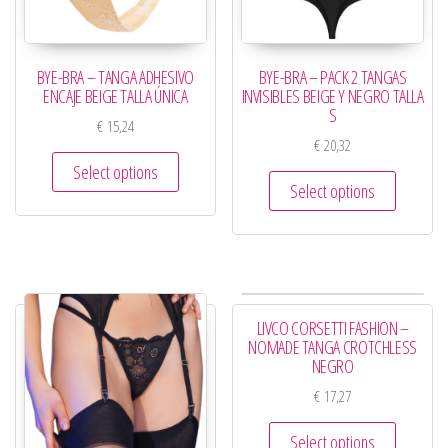
BYE-BRA – TANGA ADHESIVO
BYE-BRA – PACK 2 TANGAS
ENCAJE BEIGE TALLA ÚNICA
INVISIBLES BEIGE Y NEGRO TALLA
S
€
15,24
€
20,32
Select options
Select options
LIVCO CORSETTI FASHION –
NOMADE TANGA CROTCHLESS
NEGRO
€
17,27
Select options