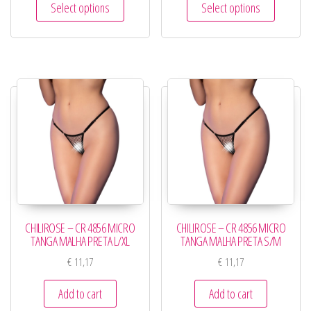
Select options
Select options
CHILIROSE – CR 4856 MICRO
CHILIROSE – CR 4856 MICRO
TANGA MALHA PRETA L/XL
TANGA MALHA PRETA S/M
€
11,17
€
11,17
Add to cart
Add to cart