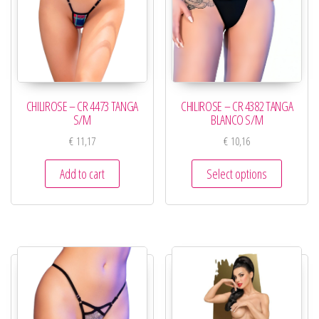
CHILIROSE – CR 4473 TANGA
CHILIROSE – CR 4382 TANGA
S/M
BLANCO S/M
€
11,17
€
10,16
Add to cart
Select options