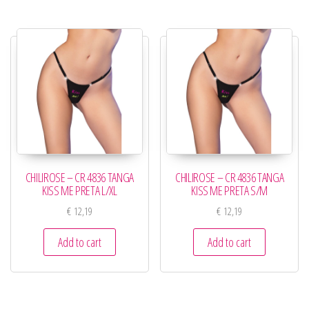
CHILIROSE – CR 4836 TANGA
CHILIROSE – CR 4836 TANGA
KISS ME PRETA L/XL
KISS ME PRETA S/M
€
12,19
€
12,19
Add to cart
Add to cart