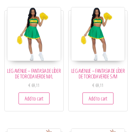
LEG AVENUE – FANTASIA DE LÍDER
LEG AVENUE – FANTASIA DE LÍDER
DE TORCIDA VERDE M/L
DE TORCIDA VERDE S/M
€
69,11
€
69,11
Add to cart
Add to cart