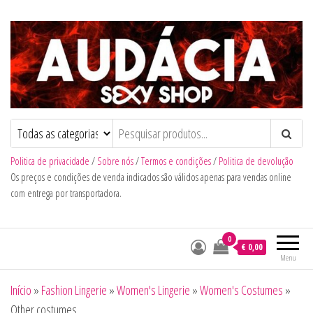
Audacia Sexy Shop
Politica de privacidade
/
Sobre nós
/
Termos e condições
/
Politica de devolução
Os preços e condições de venda indicados são válidos apenas para vendas online
com entrega por transportadora.
0
€ 0,00
Menu
Início
»
Fashion Lingerie
»
Women's Lingerie
»
Women's Costumes
»
Other costumes