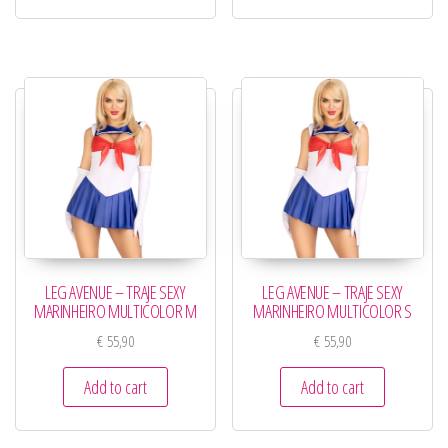
LEG AVENUE – TRAJE SEXY
LEG AVENUE – TRAJE SEXY
MARINHEIRO MULTICOLOR M
MARINHEIRO MULTICOLOR S
€
55,90
€
55,90
Add to cart
Add to cart