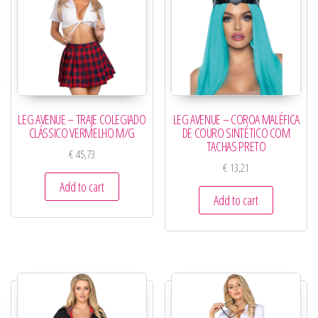
LEG AVENUE – TRAJE COLEGIADO
LEG AVENUE – COROA MALÉFICA
CLÁSSICO VERMELHO M/G
DE COURO SINTÉTICO COM
TACHAS PRETO
€
45,73
€
13,21
Add to cart
Add to cart