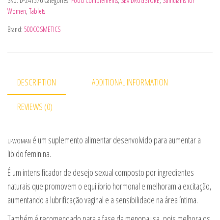
SKU:
D-241576
Categories:
Food Complements
,
SEX DRUGSTORE
,
Stimulants for
Women
,
Tablets
Brand:
500COSMETICS
DESCRIPTION
ADDITIONAL INFORMATION
REVIEWS (0)
é um suplemento alimentar desenvolvido para aumentar a
U-WOMAN
libido feminina.
É um intensificador de desejo sexual composto por ingredientes
naturais que promovem o equilíbrio hormonal e melhoram a excitação,
aumentando a lubrificação vaginal e a sensibilidade na área íntima.
Também é recomendado para a fase da menopausa, pois melhora os