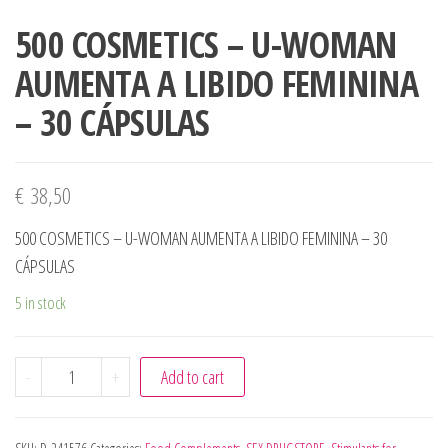
500 COSMETICS – U-WOMAN
AUMENTA A LIBIDO FEMININA
– 30 CÁPSULAS
€
38,50
500 COSMETICS – U-WOMAN AUMENTA A LIBIDO FEMININA – 30
CÁPSULAS
5 in stock
500 COSMETICS - U-WOMAN AUMENTA A LIBIDO FEMININA
-
+
Add to cart