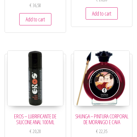
€
36,58
Add to cart
Add to cart
EROS – LUBRIFICANTE DE
SHUNGA – PINTURA CORPORAL
SILICONE ANAL 100 ML
DE MORANGO E CAVA
€
20,28
€
22,35