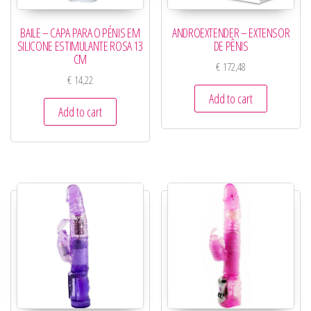
BAILE – CAPA PARA O PÉNIS EM
ANDROEXTENDER – EXTENSOR
SILICONE ESTIMULANTE ROSA 13
DE PÊNIS
CM
€
172,48
€
14,22
Add to cart
Add to cart