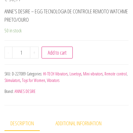
ANNE’S DESIRE – EGG TECNOLOGIA DE CONTROLE REMOTO WATCHME
PRETO/OURO
50 in stock
ANNE'S DESIRE - EGG TECNOLOGIA DE CONTROLE REMOT
-
+
Add to cart
SKU:
D-227089
Categories:
HI-TECH Vibrators
,
Lovetoys
,
Mini vibrators
,
Remote control
,
Stimulators
,
Toys for Women
,
Vibrators
Brand:
ANNES DESIRE
DESCRIPTION
ADDITIONAL INFORMATION