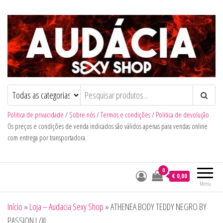
Audacia Sexy Shop
Politica de privacidade
/
Sobre nós
/
Termos e condições
/
Politica de devolução
Os preços e condições de venda indicados são válidos apenas para vendas online
com entrega por transportadora.
0
€ 0,00
Menu
Início
»
Loja – Audacia Sexy Shop
»
ATHENEA BODY TEDDY NEGRO BY
PASSION L/XL