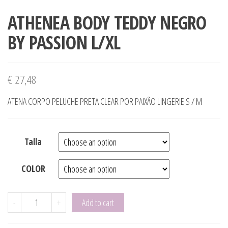
ATHENEA BODY TEDDY NEGRO
BY PASSION L/XL
€
27,48
ATENA CORPO PELUCHE PRETA CLEAR POR PAIXÃO LINGERIE S / M
Talla
COLOR
ATHENEA BODY TEDDY NEGRO BY PASSION L/XL quantity
-
+
Add to cart