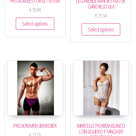
PASSION BES CORSET FETISH
LEG AVENUE MINI VESTIDO DE
GANCHILLO LILA
€
55,90
€
21,34
Select options
Select options
PASSION MEN 009 BOXER
MARCELLE PICARDIA BLANCO
CON LIGUERO Y TANGA BY
€
17,23