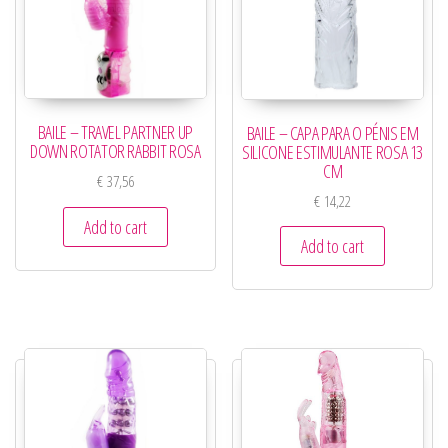
BAILE – TRAVEL PARTNER UP
BAILE – CAPA PARA O PÉNIS EM
DOWN ROTATOR RABBIT ROSA
SILICONE ESTIMULANTE ROSA 13
CM
€
37,56
€
14,22
Add to cart
Add to cart