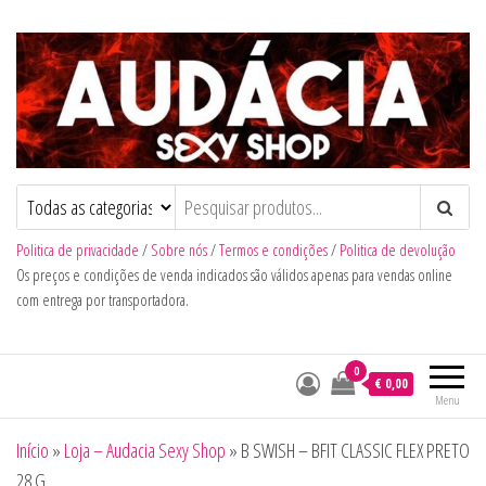
Audacia Sexy Shop
Politica de privacidade
/
Sobre nós
/
Termos e condições
/
Politica de devolução
Os preços e condições de venda indicados são válidos apenas para vendas online
com entrega por transportadora.
0
€ 0,00
Menu
Início
»
Loja – Audacia Sexy Shop
»
B SWISH – BFIT CLASSIC FLEX PRETO
28 G.