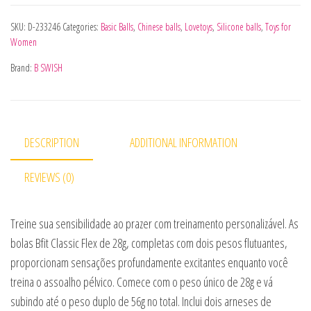
SKU:
D-233246
Categories:
Basic Balls
,
Chinese balls
,
Lovetoys
,
Silicone balls
,
Toys for
Women
Brand:
B SWISH
DESCRIPTION
ADDITIONAL INFORMATION
REVIEWS (0)
Treine sua sensibilidade ao prazer com treinamento personalizável. As
bolas Bfit Classic Flex de 28g, completas com dois pesos flutuantes,
proporcionam sensações profundamente excitantes enquanto você
treina o assoalho pélvico. Comece com o peso único de 28g e vá
subindo até o peso duplo de 56g no total. Inclui dois arneses de