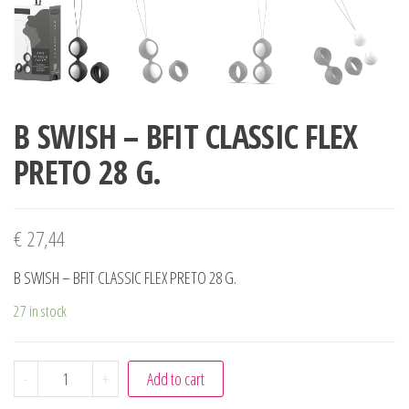
B SWISH – BFIT CLASSIC FLEX
PRETO 28 G.
€
27,44
B SWISH – BFIT CLASSIC FLEX PRETO 28 G.
27 in stock
B SWISH - BFIT CLASSIC FLEX PRETO 28 G. quantity
-
+
Add to cart