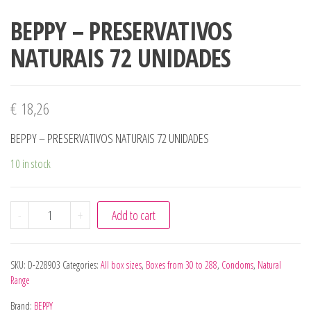
BEPPY – PRESERVATIVOS
NATURAIS 72 UNIDADES
€
18,26
BEPPY – PRESERVATIVOS NATURAIS 72 UNIDADES
10 in stock
BEPPY - PRESERVATIVOS NATURAIS 72 UNIDADES quantity
-
+
Add to cart
SKU:
D-228903
Categories:
All box sizes
,
Boxes from 30 to 288
,
Condoms
,
Natural
Range
Brand:
BEPPY