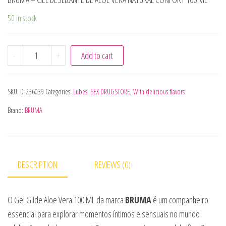
50 in stock
BRUMA - GEL DESLIZANTE DE ALOE VERA NATURAL CONFOR
-
+
Add to cart
SKU:
D-236039
Categories:
Lubes
,
SEX DRUGSTORE
,
With delicious flavors
Brand:
BRUMA
DESCRIPTION
REVIEWS (0)
O Gel Glide Aloe Vera 100 ML da marca
BRUMA
é um companheiro
essencial para explorar momentos íntimos e sensuais no mundo