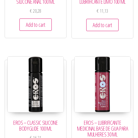
SILICONE ANAL 100 ML
LUBRIFICANTE LIMO 100 ML
€
20,28
€
11,13
Add to cart
Add to cart
EROS – CLASSIC SILICONE
EROS – LUBRIFICANTE
BODYGLIDE 100 ML
MEDICINAL BASE DE GUA PARA
MULHERES 30 ML
€
16,21