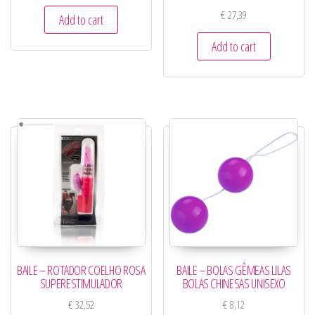
€
27,39
Add to cart
Add to cart
BAILE – ROTADOR COELHO ROSA
BAILE – BOLAS GÊMEAS LILAS
SUPERESTIMULADOR
BOLAS CHINESAS UNISEXO
€
32,52
€
8,12