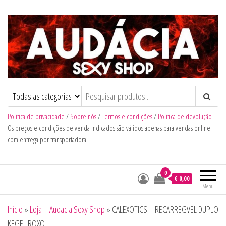
Audacia Sexy Shop
Politica de privacidade
/
Sobre nós
/
Termos e condições
/
Politica de devolução
Os preços e condições de venda indicados são válidos apenas para vendas online
com entrega por transportadora.
0
€ 0,00
Menu
Início
»
Loja – Audacia Sexy Shop
»
CALEXOTICS – RECARREGVEL DUPLO
KEGEL ROXO