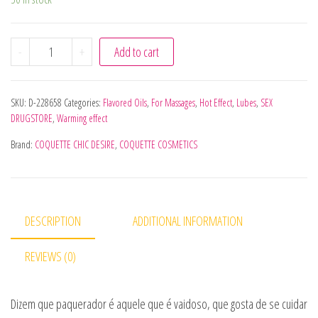
COQUETTE CHIC DESIRE - ÓLEO DE MASSAGEM BEIJVEL DE 
-
+
Add to cart
SKU:
D-228658
Categories:
Flavored Oils
,
For Massages
,
Hot Effect
,
Lubes
,
SEX
DRUGSTORE
,
Warming effect
Brand:
COQUETTE CHIC DESIRE
,
COQUETTE COSMETICS
DESCRIPTION
ADDITIONAL INFORMATION
REVIEWS (0)
Dizem que paquerador é aquele que é vaidoso, que gosta de se cuidar