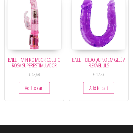
BAILE – MINI ROTADOR COELHO
BAILE – DILDO DUPLO EM GELÉIA
ROSA SUPERESTIMULADOR
FLEXÍVEL LILS
€
42,64
€
17,23
Add to cart
Add to cart