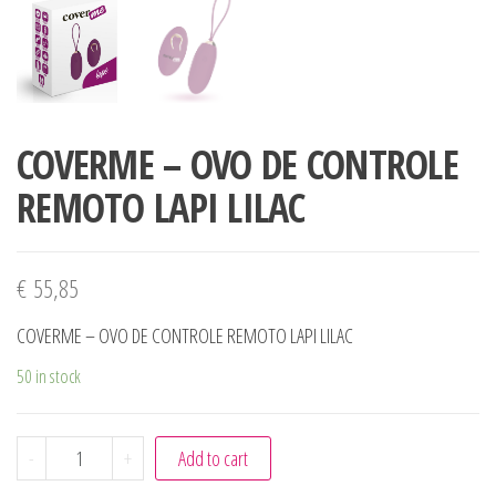
COVERME – OVO DE CONTROLE
REMOTO LAPI LILAC
€
55,85
COVERME – OVO DE CONTROLE REMOTO LAPI LILAC
50 in stock
COVERME - OVO DE CONTROLE REMOTO LAPI LILAC quant
-
+
Add to cart