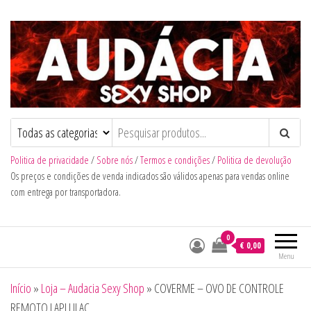
Audacia Sexy Shop
Politica de privacidade
/
Sobre nós
/
Termos e condições
/
Politica de devolução
Os preços e condições de venda indicados são válidos apenas para vendas online
com entrega por transportadora.
0
€ 0,00
Menu
Início
»
Loja – Audacia Sexy Shop
»
COVERME – OVO DE CONTROLE
REMOTO LAPI LILAC