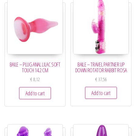
BAILE – TRAVEL PARTNER UP
BAILE – PLUG ANAL LILAC SOFT
DOWN ROTATOR RABBIT ROSA
TOUCH 14.2 CM
€
37,56
€
8,12
Add to cart
Add to cart