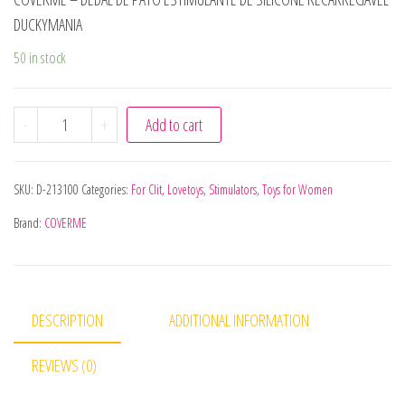
DUCKYMANIA
50 in stock
COVERME - DEDAL DE PATO ESTIMULANTE DE SILICONE R
-
+
Add to cart
SKU:
D-213100
Categories:
For Clit
,
Lovetoys
,
Stimulators
,
Toys for Women
Brand:
COVERME
DESCRIPTION
ADDITIONAL INFORMATION
REVIEWS (0)