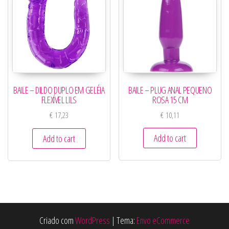
BAILE – PLUG ANAL PEQUENO
BAILE – DILDO DUPLO EM GELÉIA
ROSA 15 CM
FLEXÍVEL LILS
€
10,11
€
17,23
Add to cart
Add to cart
Criado com
WordPress
|
Tema:
Envo eCommerce