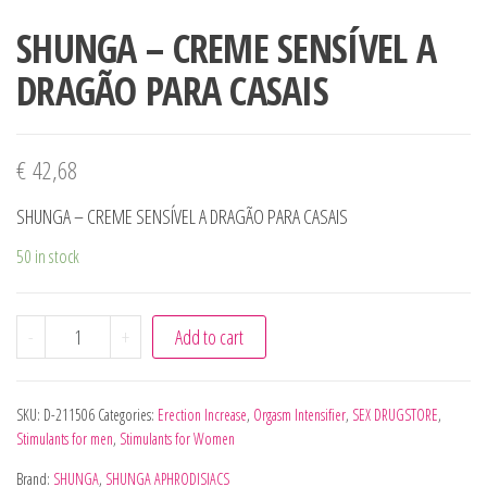
SHUNGA – CREME SENSÍVEL A
DRAGÃO PARA CASAIS
€
42,68
SHUNGA – CREME SENSÍVEL A DRAGÃO PARA CASAIS
50 in stock
SHUNGA - CREME SENSÍVEL A DRAGÃO PARA CASAIS quant
-
+
Add to cart
SKU:
D-211506
Categories:
Erection Increase
,
Orgasm Intensifier
,
SEX DRUGSTORE
,
Stimulants for men
,
Stimulants for Women
Brand:
SHUNGA
,
SHUNGA APHRODISIACS