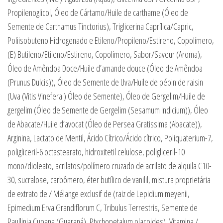
Propilenoglicol, Óleo de Cártamo/Huile de carthame (Óleo de
Semente de Carthamus Tinctorius), Triglicerina Caprílica/Capric,
Poliisobuteno Hidrogenado e Etileno/Propileno/Estireno, Copolímero,
(E) Butileno/Etileno/Estireno, Copolímero, Sabor/Saveur (Aroma),
Óleo de Amêndoa Doce/Huile d’amande douce (Óleo de Amêndoa
(Prunus Dulcis)), Óleo de Semente de Uva/Huile de pépin de raisin
(Uva (Vitis Vinefera ) Óleo de Semente), Óleo de Gergelim/Huile de
gergelim (Óleo de Semente de Gergelim (Sesamum Indicium)), Óleo
de Abacate/Huile d’avocat (Óleo de Persea Gratissima (Abacate)),
Arginina, Lactato de Mentil, Ácido Cítrico/Ácido cítrico, Poliquaterium-7,
poligliceril-6 octastearato, hidroxitetil celulose, poligliceril-10
mono/dioleato, acrilatos/polímero cruzado de acrilato de alquila C10-
30, sucralose, carbômero, éter butílico de vanilil, mistura proprietária
de extrato de / Mélange exclusif de (raiz de Lepidium meyenii,
Epimedium Erva Grandiflorum C, Tribulus Terrestris, Semente de
Paullinia Cupana (Guaraná), Ptychopetalum olacoides), Vitamina /