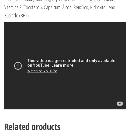
Vitamina E (Tocoferol), Capsicum, Álcool Benzílico, Hidroxitolueno
Butilado (BHT).
Related products