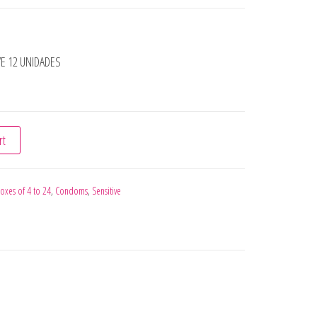
E 12 UNIDADES
SENSITIVE 12 UNIDADES quantity
rt
oxes of 4 to 24
,
Condoms
,
Sensitive