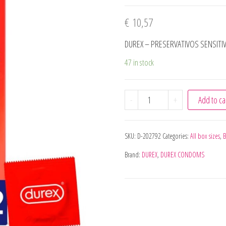
€
10,57
DUREX – PRESERVATIVOS SENSITIV
47 in stock
DUREX - PRESERVATIVOS 
-
+
Add to ca
SKU:
D-202792
Categories:
All box sizes
,
B
Brand:
DUREX
,
DUREX CONDOMS