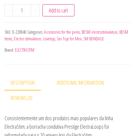
ELECTRASTIM - ANÉIS DE GALO AJUSTVEIS PRESTIGE EL
-
+
Add to cart
SKU:
D-228840
Categories:
Accessories for the penis
,
BDSM electrostimulation
,
BDSM
Items
,
Electro stimulation
,
Lovetoys
,
Sex Toys for Men
,
SM BONDAGE
Brand:
ELECTRASTIM
DESCRIPTION
ADDITIONAL INFORMATION
REVIEWS (0)
Consistentemente um dos produtos mais populares da linha
ElectraStim; a borracha condutiva Prestige ElectraLoops foi
reformulada para o 20 aniversário da ElectraStim.