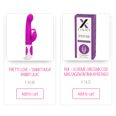
RUF – X CREME ORGSMICO DE
PRETTY LOVE – SMART HUGH
MASSAGEM ÍNTIMA APERTADO
RABBIT LILAC
€
14,22
€
42,68
Add to cart
Add to cart