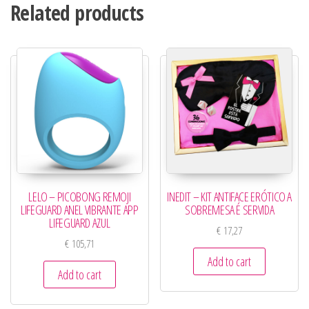
Related products
LELO – PICOBONG REMOJI
INEDIT – KIT ANTIFACE ERÓTICO A
LIFEGUARD ANEL VIBRANTE APP
SOBREMESA É SERVIDA
LIFEGUARD AZUL
€
17,27
€
105,71
Add to cart
Add to cart