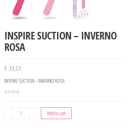
INSPIRE SUCTION – INVERNO
ROSA
€
33,53
INSPIRE SUCTION – INVERNO ROSA
6 in stock
INSPIRE SUCTION - INVERNO ROSA quantity
-
+
Add to cart