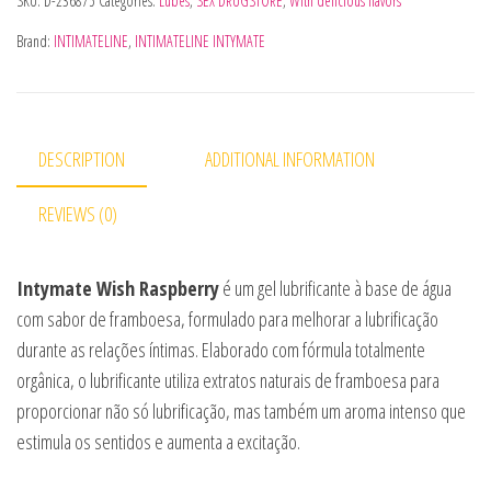
SKU:
D-236875
Categories:
Lubes
,
SEX DRUGSTORE
,
With delicious flavors
Brand:
INTIMATELINE
,
INTIMATELINE INTYMATE
DESCRIPTION
ADDITIONAL INFORMATION
REVIEWS (0)
Intymate Wish Raspberry
é um gel lubrificante à base de água
com sabor de framboesa, formulado para melhorar a lubrificação
durante as relações íntimas. Elaborado com fórmula totalmente
orgânica, o lubrificante utiliza extratos naturais de framboesa para
proporcionar não só lubrificação, mas também um aroma intenso que
estimula os sentidos e aumenta a excitação.