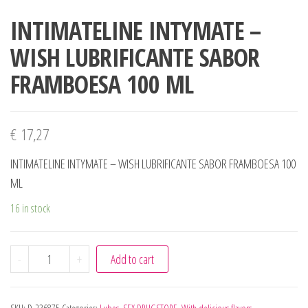
INTIMATELINE INTYMATE –
WISH LUBRIFICANTE SABOR
FRAMBOESA 100 ML
€
17,27
INTIMATELINE INTYMATE – WISH LUBRIFICANTE SABOR FRAMBOESA 100
ML
16 in stock
INTIMATELINE INTYMATE - WISH LUBRIFICANTE SABOR F
-
+
Add to cart