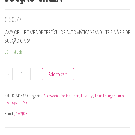
€
50,77
JAMYJOB – BOMBA DE TESTÍCULOS AUTOMÁTICA XPAND LITE 3 NÍVEIS DE
SUCÇÃO CINZA
50 in stock
JAMYJOB - BOMBA DE TESTÍCULOS AUTOMÁTICA XPAND LIT
-
+
Add to cart
SKU:
D-241562
Categories:
Accessories for the penis
,
Lovetoys
,
Penis Enlarger Pump
,
Sex Toys for Men
Brand:
JAMYJOB