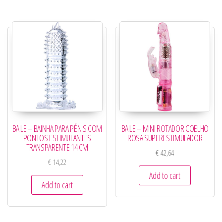
BAILE – BAINHA PARA PÉNIS COM
BAILE – MINI ROTADOR COELHO
PONTOS ESTIMULANTES
ROSA SUPERESTIMULADOR
TRANSPARENTE 14 CM
€
42,64
€
14,22
Add to cart
Add to cart