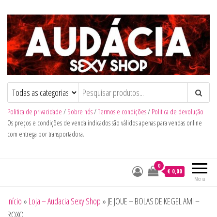
Audacia Sexy Shop
Politica de privacidade
/
Sobre nós
/
Termos e condições
/
Politica de devolução
Os preços e condições de venda indicados são válidos apenas para vendas online
com entrega por transportadora.
0
€ 0,00
Menu
Início
»
Loja – Audacia Sexy Shop
»
JE JOUE – BOLAS DE KEGEL AMI –
ROXO