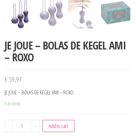
JE JOUE – BOLAS DE KEGEL AMI
– ROXO
€
59,97
JE JOUE – BOLAS DE KEGEL AMI – ROXO
6 in stock
JE JOUE - BOLAS DE KEGEL AMI - ROXO quantity
-
+
Add to cart