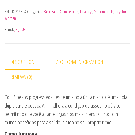
SKU:
D-213804
Categories:
Basic Balls
,
Chinese balls
,
Lovetoys
,
Silicone balls
,
Toys for
Women
Brand:
JE JOUE
DESCRIPTION
ADDITIONAL INFORMATION
REVIEWS (0)
Com 3 pesos progressivos desde uma bola única macia até uma bola
dupla dura e pesada Ami melhora a condição do assoalho pélvico,
permitindo que você alcance orgasmos mais intensos junto com
muitos benefícios para a saúde, e tudo no seu próprio ritmo.
Como funciona