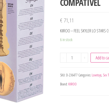
COMPATÍVEL
€
71,11
KIIROO – FEEL SKYLER LO STAR
6 in stock
KIIROO - FEEL SKYLER 
-
+
Add to ca
SKU:
D-236477
Categories:
Lovetoys
,
Sex 
Brand:
KIIROO