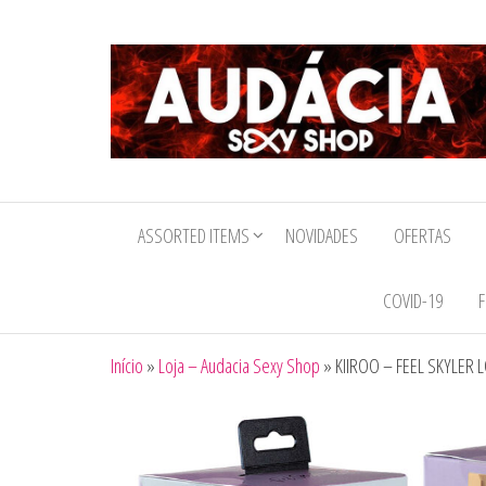
Audacia
Sexy
ASSORTED ITEMS
NOVIDADES
OFERTAS
Shop
COVID-19
F
Início
»
Loja – Audacia Sexy Shop
»
KIIROO – FEEL SKYLE