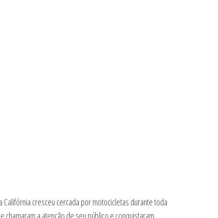
 Califórnia cresceu cercada por motocicletas durante toda
nte chamaram a atenção de seu público e conquistaram