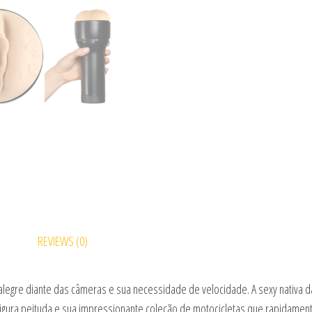
REVIEWS (0)
legre diante das câmeras e sua necessidade de velocidade. A sexy nativa da
figura peituda e sua impressionante coleção de motocicletas que rapidame