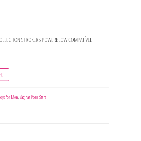
S COLLECTION STROKERS POWERBLOW COMPATÍVEL
LO STARS COLLECTION STROKERS POWERBLOW COMPATÍVEL quant
rt
Toys for Men
,
Vaginas Porn Stars