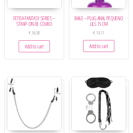
BAILE – PLUG ANAL PEQUENO
FETISH FANTASY SERIES –
LILS 15 CM
STRAP-ON DE COURO
€
10,11
€
36,58
Add to cart
Add to cart