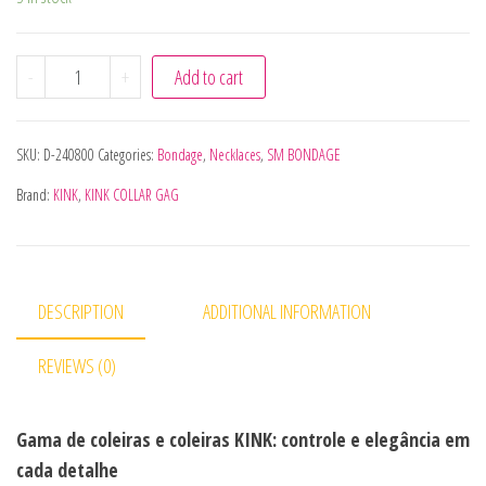
KINK - COLAR PADRÃO SERPENTE COM TRELA 65 CM quant
-
+
Add to cart
SKU:
D-240800
Categories:
Bondage
,
Necklaces
,
SM BONDAGE
Brand:
KINK
,
KINK COLLAR GAG
DESCRIPTION
ADDITIONAL INFORMATION
REVIEWS (0)
Gama de coleiras e coleiras KINK: controle e elegância em
cada detalhe