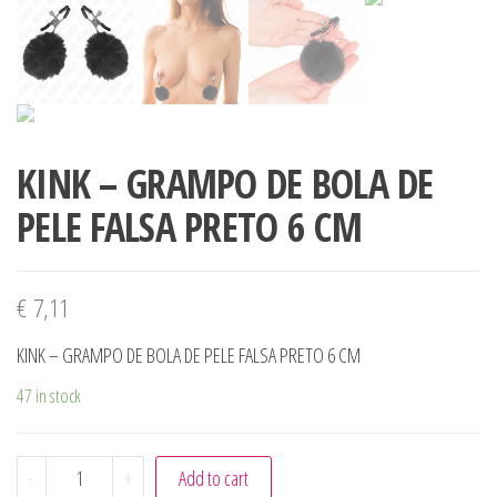
KINK – GRAMPO DE BOLA DE
PELE FALSA PRETO 6 CM
€
7,11
KINK – GRAMPO DE BOLA DE PELE FALSA PRETO 6 CM
47 in stock
KINK - GRAMPO DE BOLA DE PELE FALSA PRETO 6 CM quan
-
+
Add to cart