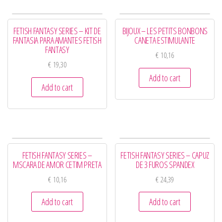
FETISH FANTASY SERIES – KIT DE
BIJOUX – LES PETITS BONBONS
FANTASIA PARA AMANTES FETISH
CANETA ESTIMULANTE
FANTASY
€
10,16
€
19,30
Add to cart
Add to cart
FETISH FANTASY SERIES –
FETISH FANTASY SERIES – CAPUZ
MSCARA DE AMOR CETIM PRETA
DE 3 FUROS SPANDEX
€
10,16
€
24,39
Add to cart
Add to cart