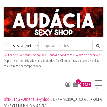
Audacia Sexy Shop
Politica de privacidade
/
Sobre nós
/
Termos e condições
/
Politica de devolução
Os preços e condições de venda indicados são válidos apenas para vendas online
com entrega por transportadora.
0
€ 0,00
Menu
Início
»
Loja – Audacia Sexy Shop
»
KINK – MORDAÇA BOCA DE ARANHA
60 X 3 CM TAMANHO M 4,5 CM