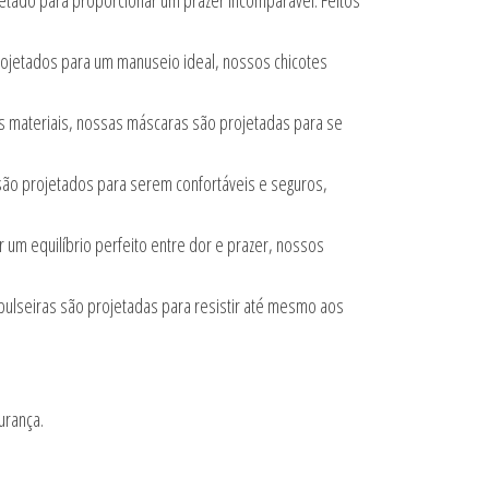
jetado para proporcionar um prazer incomparável. Feitos
projetados para um manuseio ideal, nossos chicotes
os materiais, nossas máscaras são projetadas para se
são projetados para serem confortáveis e seguros,
m equilíbrio perfeito entre dor e prazer, nossos
 pulseiras são projetadas para resistir até mesmo aos
urança.