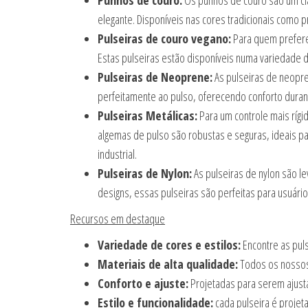
Punhos de couro:
Os punhos de couro são um clá
elegante. Disponíveis nas cores tradicionais como
Pulseiras de couro vegano:
Para quem prefere
Estas pulseiras estão disponíveis numa variedade d
Pulseiras de Neoprene:
As pulseiras de neopre
perfeitamente ao pulso, oferecendo conforto duran
Pulseiras Metálicas:
Para um controle mais rígi
algemas de pulso são robustas e seguras, ideais p
industrial.
Pulseiras de Nylon:
As pulseiras de nylon são le
designs, essas pulseiras são perfeitas para usuário
Recursos em destaque
Variedade de cores e estilos:
Encontre as pul
Materiais de alta qualidade:
Todos os nossos 
Conforto e ajuste:
Projetadas para serem ajustá
Estilo e funcionalidade:
cada pulseira é projet