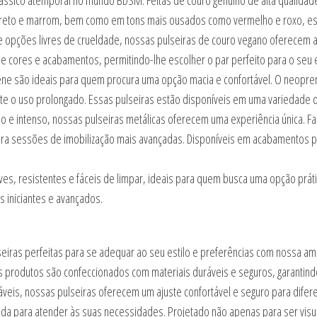
ssico atemporal no mundo BDSM. Feitas de couro genuíno de alta qualidad
 preto e marrom, bem como em tons mais ousados como vermelho e roxo, ess
 opções livres de crueldade, nossas pulseiras de couro vegano oferecem a
e cores e acabamentos, permitindo-lhe escolher o par perfeito para o seu e
ne são ideais para quem procura uma opção macia e confortável. O neoprene
te o uso prolongado. Essas pulseiras estão disponíveis em uma variedade 
do e intenso, nossas pulseiras metálicas oferecem uma experiência única. Fa
ara sessões de imobilização mais avançadas. Disponíveis em acabamentos p
ves, resistentes e fáceis de limpar, ideais para quem busca uma opção prát
s iniciantes e avançados.
seiras perfeitas para se adequar ao seu estilo e preferências com nossa am
produtos são confeccionados com materiais duráveis e seguros, garantindo
veis, nossas pulseiras oferecem um ajuste confortável e seguro para difer
ada para atender às suas necessidades. Projetado não apenas para ser vi