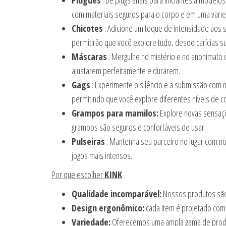
Plugues
: De plugs anais para iniciantes a model
com materiais seguros para o corpo e em uma varie
Chicotes
: Adicione um toque de intensidade aos s
permitirão que você explore tudo, desde carícias 
Máscaras
: Mergulhe no mistério e no anonimato 
ajustarem perfeitamente e durarem.
Gags
: Experimente o silêncio e a submissão com 
permitindo que você explore diferentes níveis de c
Grampos para mamilos:
Explore novas sensaçõ
grampos são seguros e confortáveis de usar.
Pulseiras
: Mantenha seu parceiro no lugar com no
jogos mais intensos.
Por que escolher
KINK
Qualidade incomparável:
Nossos produtos são 
Design ergonômico:
cada item é projetado com 
Variedade:
Oferecemos uma ampla gama de produto