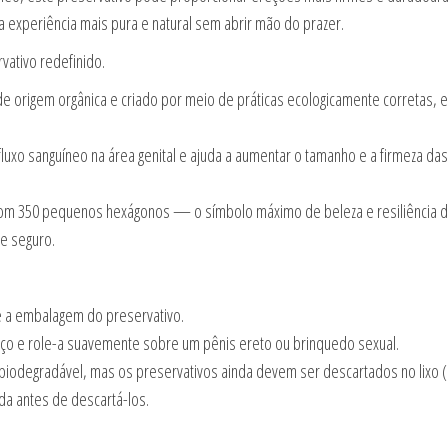
 experiência mais pura e natural sem abrir mão do prazer.
vativo redefinido.
de origem orgânica e criado por meio de práticas ecologicamente corretas, e
luxo sanguíneo na área genital e ajuda a aumentar o tamanho e a firmeza d
om 350 pequenos hexágonos — o símbolo máximo de beleza e resiliência da
e seguro.
 a embalagem do preservativo.
aço e role-a suavemente sobre um pênis ereto ou brinquedo sexual.
 biodegradável, mas os preservativos ainda devem ser descartados no lixo 
a antes de descartá-los.