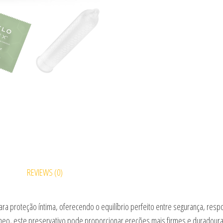
REVIEWS (0)
ra proteção íntima, oferecendo o equilíbrio perfeito entre segurança, respo
uíneo, este preservativo pode proporcionar ereções mais firmes e duradour