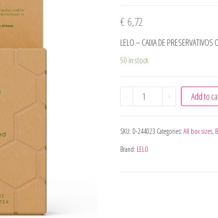
€
6,72
LELO – CAIXA DE PRESERVATIVOS 
50 in stock
LELO - CAIXA DE PRESER
-
+
Add to ca
SKU:
D-244023
Categories:
All box sizes
,
B
Brand:
LELO