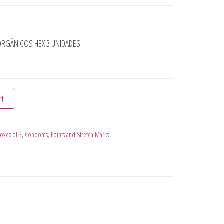
ORGÂNICOS HEX 3 UNIDADES
VATIVOS ORGÂNICOS HEX 3 UNIDADES quantity
rt
oxes of 3
,
Condoms
,
Points and Stretch Marks