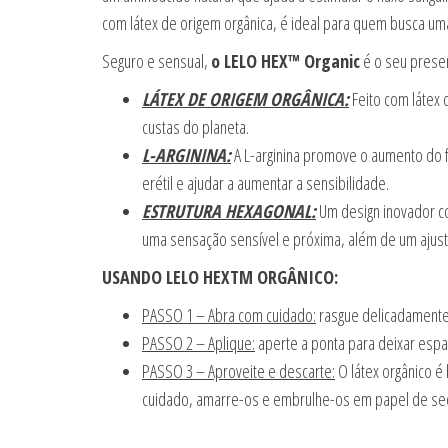
com látex de origem orgânica, é ideal para quem busca uma
Seguro e sensual,
o LELO HEX™ Organic
é o seu preser
LÁTEX DE ORIGEM ORGÂNICA:
Feito com látex 
custas do planeta.
L-ARGININA:
A L-arginina promove o aumento do f
erétil e ajudar a aumentar a sensibilidade.
ESTRUTURA HEXAGONAL:
Um design inovador c
uma sensação sensível e próxima, além de um ajust
USANDO LELO HEXTM ORGÂNICO:
PASSO 1 – Abra com cuidado:
rasgue delicadamente
PASSO 2 – Aplique:
aperte a ponta para deixar esp
PASSO 3 – Aproveite e descarte:
O látex orgânico é
cuidado, amarre-os e embrulhe-os em papel de sed