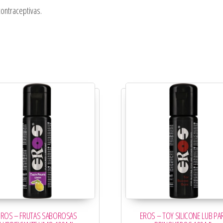
ontraceptivas.
EROS – FRUTAS SABOROSAS
EROS – TOY SILICONE LUB PA