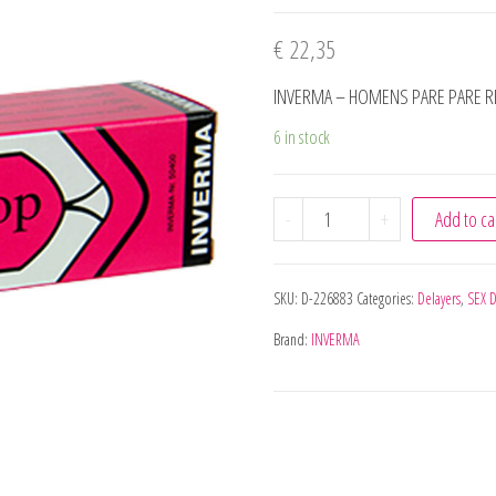
€
22,35
INVERMA – HOMENS PARE PARE 
6 in stock
INVERMA - HOMENS PAR
-
+
Add to ca
SKU:
D-226883
Categories:
Delayers
,
SEX 
Brand:
INVERMA