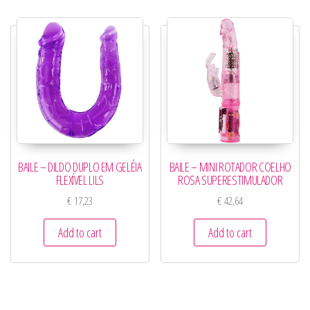
BAILE – DILDO DUPLO EM GELÉIA
BAILE – MINI ROTADOR COELHO
FLEXÍVEL LILS
ROSA SUPERESTIMULADOR
€
17,23
€
42,64
Add to cart
Add to cart