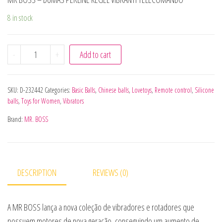
8 in stock
MR BOSS - DUMAS PERLINE KEGEL VIBRANTI TELECOMAND
-
+
Add to cart
SKU:
D-232442
Categories:
Basic Balls
,
Chinese balls
,
Lovetoys
,
Remote control
,
Silicone
balls
,
Toys for Women
,
Vibrators
Brand:
MR. BOSS
DESCRIPTION
REVIEWS (0)
A MR BOSS lança a nova coleção de vibradores e rotadores que
possuem motores de nova geração, conseguindo um aumento de