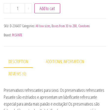
PASANTE - SACO EFEITO REFRIGERANTE DE PRESERVATIVO
-
+
Add to cart
SKU:
D-236437
Categories:
All box sizes
,
Boxes from 30 to 288
,
Condoms
Brand:
PASANTE
DESCRIPTION
ADDITIONAL INFORMATION
REVIEWS (0)
Preservativos refrescantes para sexo. Os preservativos refrescantes
Pasante são estriados e apresentam um lubrificante refrescante
especial para ainda mais paixão e excitação! Os preservativos são