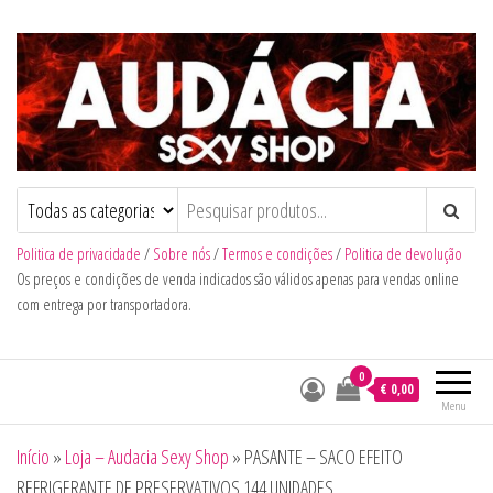
Audacia Sexy Shop
Politica de privacidade
/
Sobre nós
/
Termos e condições
/
Politica de devolução
Os preços e condições de venda indicados são válidos apenas para vendas online
com entrega por transportadora.
0
€ 0,00
Menu
Início
»
Loja – Audacia Sexy Shop
»
PASANTE – SACO EFEITO
REFRIGERANTE DE PRESERVATIVOS 144 UNIDADES