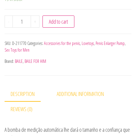
BAILE - SISTEMA DE AUMENTO DO PÊNIS COM VIBRAÇÃO 
-
+
Add to cart
SKU:
D-211770
Categories:
Accessories for the penis
,
Lovetoys
,
Penis Enlarger Pump
,
Sex Toys for Men
Brand:
BAILE
,
BAILE FOR HIM
DESCRIPTION
ADDITIONAL INFORMATION
REVIEWS (0)
A bomba de medição automática lhe dará o tamanho e a confiança que