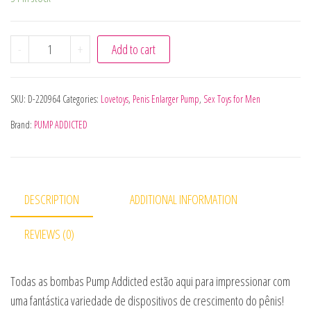
BOMBA ADICIONADA RX7 TRANSPARENTE quantity
-
+
Add to cart
SKU:
D-220964
Categories:
Lovetoys
,
Penis Enlarger Pump
,
Sex Toys for Men
Brand:
PUMP ADDICTED
DESCRIPTION
ADDITIONAL INFORMATION
REVIEWS (0)
Todas as bombas Pump Addicted estão aqui para impressionar com
uma fantástica variedade de dispositivos de crescimento do pênis!