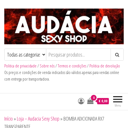
Audacia Sexy Shop
Politica de privacidade
/
Sobre nós
/
Termos e condições
/
Politica de devolução
Os preços e condições de venda indicados são válidos apenas para vendas online
com entrega por transportadora.
0
€ 0,00
Menu
Início
»
Loja – Audacia Sexy Shop
»
BOMBA ADICIONADA RX7
TRANSPARENTE