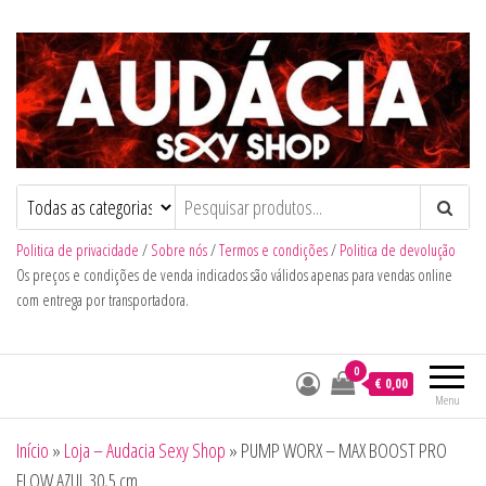
Audacia Sexy Shop
Politica de privacidade
/
Sobre nós
/
Termos e condições
/
Politica de devolução
Os preços e condições de venda indicados são válidos apenas para vendas online
com entrega por transportadora.
0
€ 0,00
Menu
Início
»
Loja – Audacia Sexy Shop
»
PUMP WORX – MAX BOOST PRO
FLOW AZUL 30,5 cm