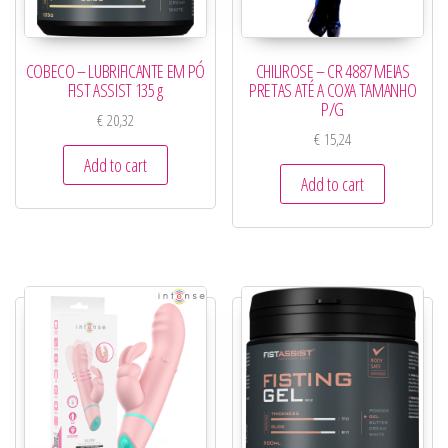
COBECO – LUBRIFICANTE EM PÓ
CHILIROSE – CR 4887 MEIAS
FIST ASSIST 135 g
PRETAS ATÉ A COXA TAMANHO
P/G
€
20,32
€
15,24
Add to cart
Add to cart