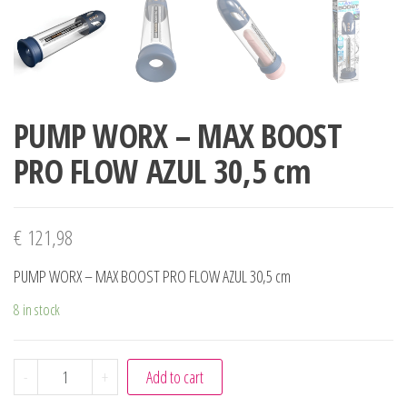
PUMP WORX – MAX BOOST
PRO FLOW AZUL 30,5 cm
€
121,98
PUMP WORX – MAX BOOST PRO FLOW AZUL 30,5 cm
8 in stock
PUMP WORX - MAX BOOST PRO FLOW AZUL 30,5 cm quant
-
+
Add to cart