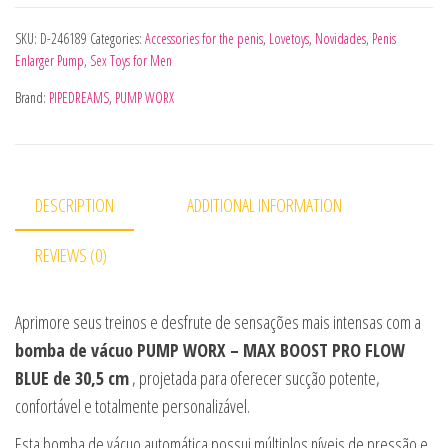
SKU:
D-246189
Categories:
Accessories for the penis
,
Lovetoys
,
Novidades
,
Penis
Enlarger Pump
,
Sex Toys for Men
Brand:
PIPEDREAMS
,
PUMP WORX
DESCRIPTION
ADDITIONAL INFORMATION
REVIEWS (0)
Aprimore seus treinos e desfrute de sensações mais intensas com a
bomba de vácuo PUMP WORX – MAX BOOST PRO FLOW
BLUE de 30,5 cm
, projetada para oferecer sucção potente,
confortável e totalmente personalizável.
Esta bomba de vácuo automática possui múltiplos níveis de pressão e