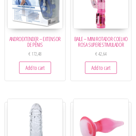
ANDROEXTENDER – EXTENSOR
BAILE – MINI ROTADOR COELHO
DE PÊNIS
ROSA SUPERESTIMULADOR
€
172,48
€
42,64
Add to cart
Add to cart