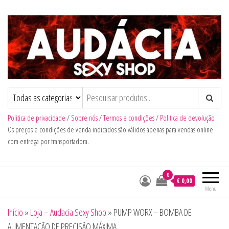
Audacia Sexy Shop
Politica de privacidade
/
Sobre nós
/
Termos e condições
/
Politica de devolução
Os preços e condições de venda indicados são válidos apenas para vendas online
com entrega por transportadora.
0
€ 0,00
Menu
Início
»
Loja – Audacia Sexy Shop
»
PUMP WORX – BOMBA DE
ALIMENTAÇÃO DE PRECISÃO MÁXIMA.