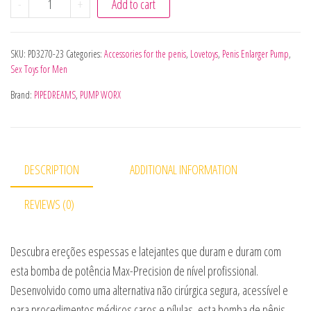
-
+
Add to cart
SKU:
PD3270-23
Categories:
Accessories for the penis
,
Lovetoys
,
Penis Enlarger Pump
,
Sex Toys for Men
Brand:
PIPEDREAMS
,
PUMP WORX
DESCRIPTION
ADDITIONAL INFORMATION
REVIEWS (0)
Descubra ereções espessas e latejantes que duram e duram com
esta bomba de potência Max-Precision de nível profissional.
Desenvolvido como uma alternativa não cirúrgica segura, acessível e
para procedimentos médicos caros e pílulas, esta bomba de pênis