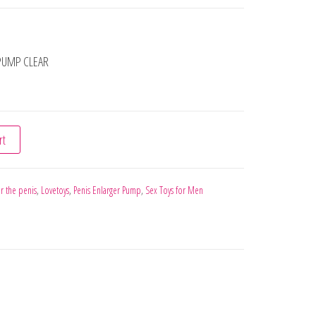
PUMP CLEAR
POWER PUMP CLEAR quantity
rt
r the penis
,
Lovetoys
,
Penis Enlarger Pump
,
Sex Toys for Men