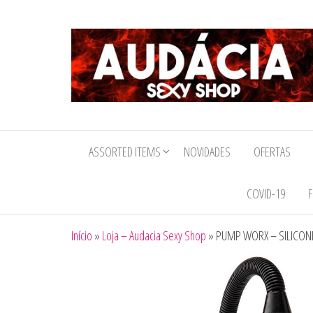
Audacia
Sexy
ASSORTED ITEMS
NOVIDADES
OFERTAS
Shop
COVID-19
F
Início
»
Loja – Audacia Sexy Shop
»
PUMP WORX – SILICON