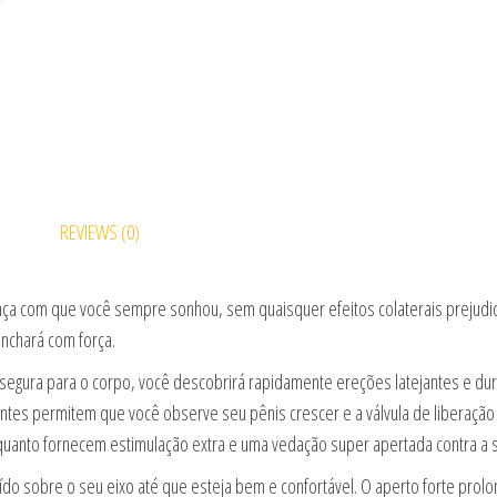
REVIEWS (0)
iança com que você sempre sonhou, sem quaisquer efeitos colaterais prejudi
inchará com força.
e segura para o corpo, você descobrirá rapidamente ereções latejantes e 
es permitem que você observe seu pênis crescer e a válvula de liberação 
quanto fornecem estimulação extra e uma vedação super apertada contra a s
luído sobre o seu eixo até que esteja bem e confortável. O aperto forte prol