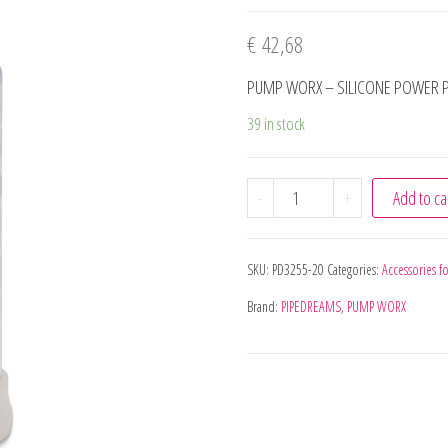
€
42,68
PUMP WORX – SILICONE POWER 
39 in stock
PUMP WORX - SILICONE 
-
+
Add to ca
SKU:
PD3255-20
Categories:
Accessories fo
Brand:
PIPEDREAMS
,
PUMP WORX