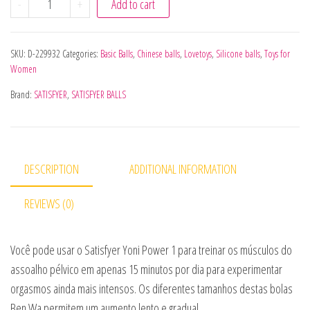
-
+
Add to cart
SKU:
D-229932
Categories:
Basic Balls
,
Chinese balls
,
Lovetoys
,
Silicone balls
,
Toys for
Women
Brand:
SATISFYER
,
SATISFYER BALLS
DESCRIPTION
ADDITIONAL INFORMATION
REVIEWS (0)
Você pode usar o Satisfyer Yoni Power 1 para treinar os músculos do
assoalho pélvico em apenas 15 minutos por dia para experimentar
orgasmos ainda mais intensos. Os diferentes tamanhos destas bolas
Ben Wa permitem um aumento lento e gradual.