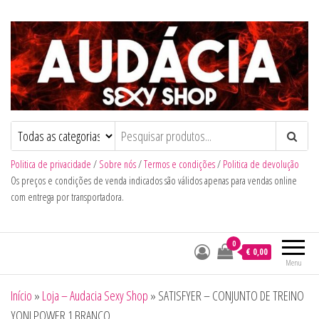
Audacia Sexy Shop
Politica de privacidade
/
Sobre nós
/
Termos e condições
/
Politica de devolução
Os preços e condições de venda indicados são válidos apenas para vendas online
com entrega por transportadora.
0
€ 0,00
Menu
Início
»
Loja – Audacia Sexy Shop
»
SATISFYER – CONJUNTO DE TREINO
YONI POWER 1 BRANCO