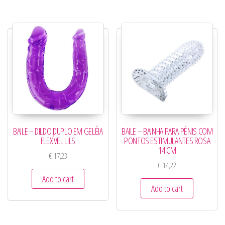
BAILE – DILDO DUPLO EM GELÉIA
BAILE – BAINHA PARA PÉNIS COM
FLEXÍVEL LILS
PONTOS ESTIMULANTES ROSA
14 CM
€
17,23
€
14,22
Add to cart
Add to cart