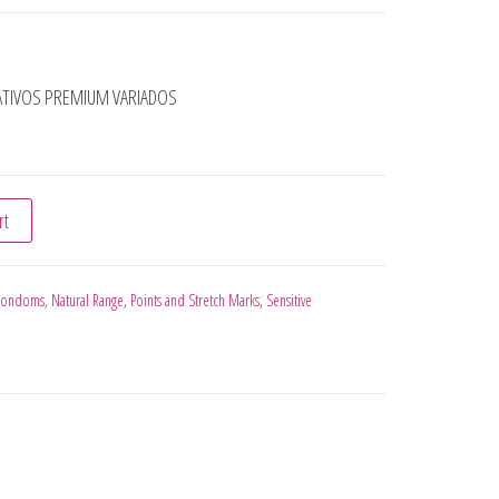
ATIVOS PREMIUM VARIADOS
PRESERVATIVOS PREMIUM VARIADOS quantity
rt
Condoms
,
Natural Range
,
Points and Stretch Marks
,
Sensitive