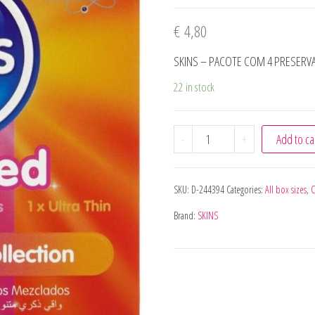
€
4,80
SKINS – PACOTE COM 4 PRESERV
22 in stock
SKINS - PACOTE COM 4 
-
+
Add to ca
SKU:
D-244394
Categories:
All box sizes
,
Brand:
SKINS