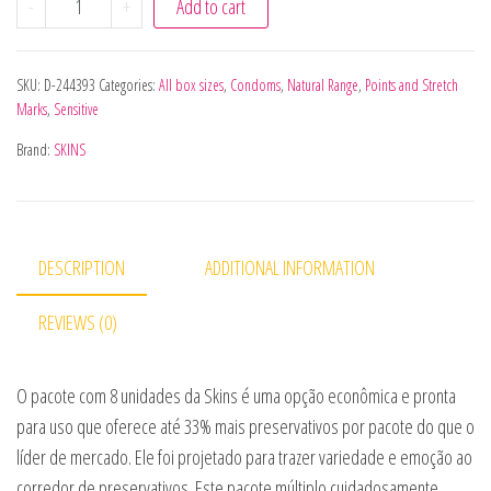
-
+
Add to cart
SKU:
D-244393
Categories:
All box sizes
,
Condoms
,
Natural Range
,
Points and Stretch
Marks
,
Sensitive
Brand:
SKINS
DESCRIPTION
ADDITIONAL INFORMATION
REVIEWS (0)
O pacote com 8 unidades da Skins é uma opção econômica e pronta
para uso que oferece até 33% mais preservativos por pacote do que o
líder de mercado. Ele foi projetado para trazer variedade e emoção ao
corredor de preservativos. Este pacote múltiplo cuidadosamente