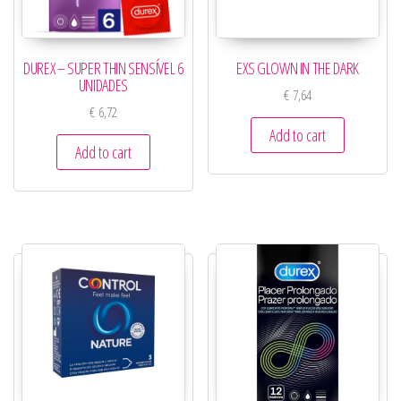
DUREX – SUPER THIN SENSÍVEL 6
EXS GLOWN IN THE DARK
UNIDADES
€
7,64
€
6,72
Add to cart
Add to cart