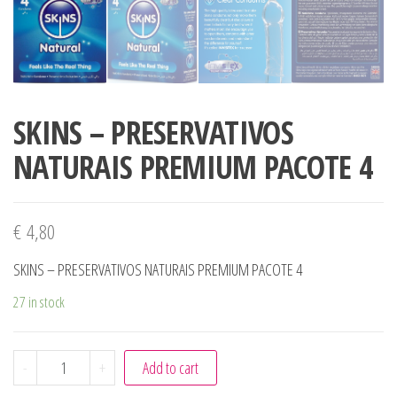
SKINS – PRESERVATIVOS
NATURAIS PREMIUM PACOTE 4
€
4,80
SKINS – PRESERVATIVOS NATURAIS PREMIUM PACOTE 4
27 in stock
SKINS - PRESERVATIVOS NATURAIS PREMIUM PACOTE 4 qu
-
+
Add to cart