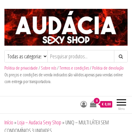
Audacia Sexy Shop
Politica de privacidade
/
Sobre nós
/
Termos e condições
/
Politica de devolução
Os preços e condições de venda indicados são válidos apenas para vendas online
com entrega por transportadora.
0
€ 0,00
Menu
Início
»
Loja – Audacia Sexy Shop
»
UNIQ – MULTI LÁTEX SEM
CONDOMÍNIOS 3 UNIDADES