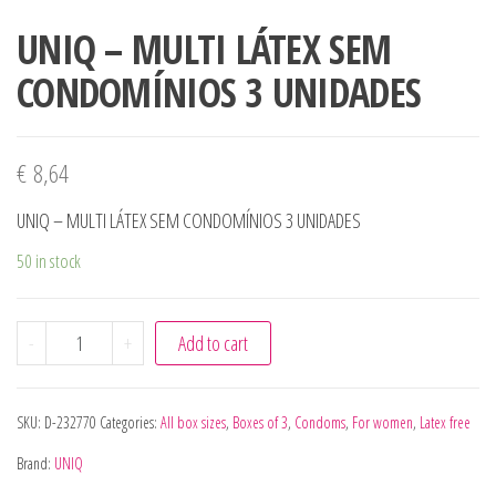
UNIQ – MULTI LÁTEX SEM
CONDOMÍNIOS 3 UNIDADES
€
8,64
UNIQ – MULTI LÁTEX SEM CONDOMÍNIOS 3 UNIDADES
50 in stock
UNIQ - MULTI LÁTEX SEM CONDOMÍNIOS 3 UNIDADES qua
-
+
Add to cart
SKU:
D-232770
Categories:
All box sizes
,
Boxes of 3
,
Condoms
,
For women
,
Latex free
Brand:
UNIQ