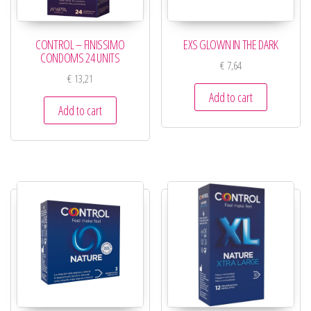
CONTROL – FINISSIMO
EXS GLOWN IN THE DARK
CONDOMS 24 UNITS
€
7,64
€
13,21
Add to cart
Add to cart